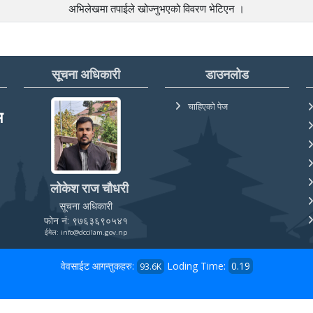
अभिलेखमा तपाईले खोज्‍नुभएको विवरण भेटिएन ।
सूचना अधिकारी
डाउनलोड
चाहिएको पेज
म
लोकेश राज चौधरी
सूचना अधिकारी
फोन नं: ९७६३६९०५४१
ईमेल: info@dccilam.gov.np
वेवसाईट आगन्तुकहरु:
Loding Time:
0.19
93.6K