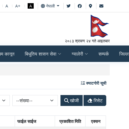
A
A+
A
नेपाली
२०८३ श्रावण २४ गते आइतबार
यम कानून
बिधुतिय शासन सेवा
ग्यालेरी
सम्पर्क
जिल्ल
आर्थिक वर्ष २०८१/२०८२ चौथ
क्याटगोरी सूची
खोजी
रिसेट
फाईल साईज
प्रकाशित मिति
एक्सन