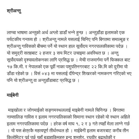
श्रीअन्तु
लाप्चा भाषामा अन्तुको अर्थ अग्लो डाडाँ भन्ने हुन्छ । अन्तुडाँडा इलामको एक
पर्यटकीय गन्तव्य हो । श्रीअन्तु नामले यसलाई चिनिए पनि बिगतमा समाल्बुङ र
श्रीअन्तु गाविसको बीचमा पर्ने यो स्थान हाल सूर्योदय नगरपालकीकामा पर्दछ ।
यो समुद्री सतहबाट २ हजार ३ सय मिटर उचाइमा अवस्थित छ । अन्तु
सूर्योदयको दृश्यावलोकनका लागि प्रसिद्ध छ । मेची राजमार्गमा पर्ने फिक्कल बाट
१७ कि.मी. र नेपालको एक पूर्वी नाका पशुपतिनगरबाट २२ कि.मि को दुरीमा यो
डाँडा रहेको छ । विसं ०४३ मा यसलाई दीपेन्द्र शिखरको नामकरण गरिएको भए
पनि यो श्रीअन्तु वा अन्तुडाँडाबाट प्रसिद्ध छ ।
माईबेनी
माइखोला र जोगमाईको सङ्गमस्थललाई माइबेनी नामले चिनिन्छ । बिगतमा
नाम्सालिङ गाविस र इलाम नगरपालिकाको सिमाना स्थान रहेको यो स्थान अहिले
इलाम नगरपालिकामा पर्दछ । हरेक वर्ष माघ १, २ र ३ गते त्यहाँ मेला लाग्ने गर्छ
। यो यस क्षेत्रकै महत्वपूर्ण तीर्थस्थल हो । माईबेनी इलाम बजारबाट करीब तीन
किलोमिटर पूर्व पर्छ यहाँ बडाहाकिमहरु इन्दु शमशेर, रघुवीर बुढाथोकी र