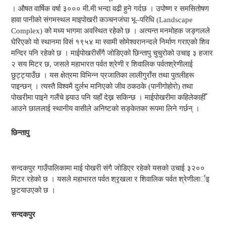
। औषत वार्षिक वर्षा ३००० मी.मी भन्दा वढी हुने गर्दछ । उपोष्ण र समसितोषण
हावा पानीको संगमस्थल माइपोखरी कञ्चनजंघा भू–परिधि (Landscape
Complex) को मध्य भागमा अवस्थित रहेको छ । अत्यन्त मनमोहक जङ्गलले
घेरिएको यो स्थानमा विसं १९५४ मा स्वामी सोमेश्वरानन्दले निर्माण गराएको शिव
मन्दिर पनि रहेको छ । माईपोखरीसँगै जोडिएको छिन्तापु चुचुरोको उचाइ ३ हजार
२ सय मिटर छ, जसले महाभारत पर्वत श्रेणी र शिवालिक पर्वतश्रेणीलाई
छुट्ट्याउँछ । यस क्षेत्रमा विभिन्न प्रजातिका लालीगुराँस तथा पुतलीहरू
पाइन्छन् । त्यस्तै विश्वमै दुर्लभ मानिएको जीव ठकठके (पानीगोहोरो) तथा
पोखरीमा पाइने गलैंचे झ्याउ पनि यहाँ देख्न सकिन्छ । माईपोखरीमा कहिलेकाहीँ
आउने छाललाई स्थानीय वासीले अनिष्टको सङ्केतका रूपमा लिने गर्छन् ।
छिन्तापु
सन्दकपुर गाउँपालिकामा माई पोखरी संगै जोडिएर रहेको यसको उचाई ३२००
मिटर रहेको छ । यसले महाभारत पर्वत श्रृखला र शिवालिक पर्वत श्रेणीलार्इ
छुटयाउएको छ ।
सन्दकपुर