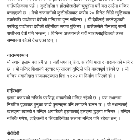
गाउँपालिकामा पर्छ । कुटीडाँडा र हाँसपोखरीको चुचुरोमा पर्ने यस ठाउँमा मन्दिर
बनाइएको छ । मेची राजमार्गको कुटीडाँडाबाट करीब २० मिनेट सिँढी खुट्किला
उक्लेपछि पाथीभरा देवीको मन्दिरमा पुग्न सकिन्छ । यी देवीलाई ताप्लेजुङकी
प्रसिद्ध पाथीभरा देवीकी बहिनीका रूपमा पुजिन्छ । कसैकसैले यिनलाई सानी
पाथीभरा देवी पनि भन्छन् । विभिन्न अध्ययनले यहाँ प्याराग्लाइडिङको उच्च
सम्भावना रहेको देखाएका छन् ।
नारायणस्थान
यो स्थान इलाम बजारमै छ । यहाँ भगवान् शिव, सन्तोषी माता र नारायणको मन्दिर
छ । यो मन्दिर शिक्षाको प्रचार प्रसारका दृष्टिले पनि महत्वपूर्ण रहेको छ । यो
मन्दिर भवानीदास राजलवटव्दारा विसं १९२२ मा निर्माण गरिएको हो ।
माईस्थान
इलाम बजारको नजिकै प्रसिद्ध भगवतीको मन्दिर रहेको छ । यस स्थानमा
नियमित पूजापाठ हुनुका साथै पुराणहरू पनि लगाउने चलन छ । यो स्थानलाई
खलङ्गा खाल्डो र मन्दिर अगाडिको ढुङ्गालाई इलङ्गा ढुङ्गा भनिन्छ । मन्दिर
नजिकै गणेश, डङ्किनी र सिंहवाहिनीका ससाना मन्दिर पनि रहेका छन् ।
सेतीदेवी