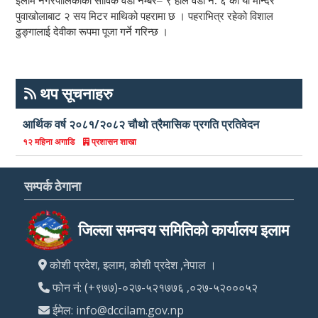
इलाम नगरपालिकाको साविक वडा नम्बर– ९ हाल वडा नं. ६ को यो मन्दिर
पुवाखोलाबाट २ सय मिटर माथिको पहरामा छ । पहराभित्र रहेको विशाल
ढुङ्गालाई देवीका रूपमा पूजा गर्ने गरिन्छ ।
थप सूचनाहरु
आर्थिक वर्ष २०८१/२०८२ चौथो त्रैमासिक प्रगति प्रतिवेदन
प्रशासन शाखा
१२ महिना अगाडि
सम्पर्क ठेगाना
जिल्ला समन्वय समितिको कार्यालय इलाम
कोशी प्रदेश, इलाम, कोशी प्रदेश ,नेपाल ।
फोन नं: (+९७७)-०२७-५२१७७६ ,०२७-५२०००५२
ईमेल: info@dccilam.gov.np