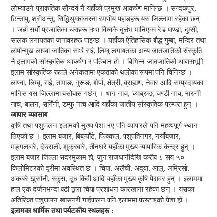
लोभ्याउने प्राकृतिक सौन्दर्य नै यहाँको प्रमुख आकर्षण मानिन्छ । सन्दकपुर,
छिन्तापु, श्रीअन्तु, सिद्धिथुम्काजस्ता रमणीय पहाडहरू यस जिल्लामा रहेका छन्
। जहाँ सयौं प्रजातिका चराहरू तथा विश्वकै दुर्लभ मानिएका रेड पाण्डा, दुम्सी,
सालक लगायतका जनावरहरू पाइन्छ । यहाँका ऐतिहासिक बौद्ध गुम्बा, मन्दिर तथा
लोपोन्मुख लाप्चा जातिका साथै राई, लिम्बु लगायतका अन्य जातजातिको संस्कृति
नै इलामको सांस्कृतिक आकर्षण र पहिचान हो । विभिन्न जातजातिको आवासभूमि
इलाम सांस्कृतिक रूपले अनेकतामा एकताको थलोका रूपमा पनि चिनिन्छ ।
लाप्चा, लिम्बू, राई, तामाङ, गुरूङ, शेर्पा, क्षेत्री, ब्राह्मण, नेवार आदि सम्प्रदायका
मानिस यस जिल्लामा बसोबास गर्छन् । धान नाच, च्याब्रुङ, चण्डी नाच, मारुनी
नाच, बालन, सगिँनी, डम्फु नाच आदि यहाँका जातीय सांस्कृतिक परम्परा हुन् ।
व्यापार व्यवसाय
कृषि तथा पशुपालन इलामको मुख्य पेशा भए पनि व्यापारले पनि महत्वपूर्ण स्थान
लिएको छ । इलाम बजार, बिब्ल्याँटे, फिक्कल, पशुपतिनगर, नयाँबजार,
मङ्गलबारे, देउराली, शुक्रबारे, तीनघरे यहाँका मुख्य व्यापारिक केन्द्र हुन् ।
इलाम बजार जिल्ला सदरमुकाम हो, जुन राजधानीदेखि करीब ८ सय ५०
किलोमिटरको दूरीमा अवस्थित छ । चिया, अलैंची, अदुवा, आलु, अम्रिसो,
अकबरे खुर्सानी, स्कुस, दूध किवी आदि यहाँका मुख्य कृषि पैदावर हुन् । इलाममा
हाल एक दर्जनभन्दा बढी ठूला चिया प्रशोधन कारखाना रहेका छन् । यसका
अतिरिक्त पशुपालन खासगरी गाईपालन पनि इलाममा फस्टाएको पेशा हो ।
इलामका धार्मिक तथा पर्यटकीय स्थलहरू :