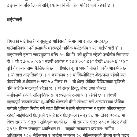
टङ्कनाथ बाँस्तोलाको सक्रियतामा निर्मित शिव मन्दिर पनि रहेको छ ।
माईपोखरी
विगतको माईपोखरी र सुलुबुङ गाविसको सिमानामा र हाल सन्दकपूर
गाउँपालिकामा पर्ने इलामकै महत्वपूर्ण धार्मिक पर्यटकीय स्थल माईपोखरी हो ।
माइपोखरी इलाम सदरमुकाम देखि १५ कि.मि. को दुरीमा रहेको प्रर्वतीय सिमसार
हो । यो २७0०० ‘०४” उतरी अक्षांस र २७0 ००’ ४३” देखी ८७०५६ ‘१४”
पूर्वि देशान्तर सम्म फैलिएको छ । नौओटा कुना भएको पोखरी निकै आकर्षक छ
। यो तारा आकृतिको छ । १ दशमलव ८८ वर्गकिलोमिटर क्षेत्रफल रहेको यस
पोखरीको अर्धव्यास ७ सय ५० मिटर छ । यो क्षेत्र जैविक विविधताका दृष्टिले
पनि उत्तिकै महत्वपूर्ण रहेको छ । यो क्षेत्र हिन्दु, बौध्द तथा किरात
धर्मावलम्वीहरुको साँस्कृतिक सगमस्थलको रुपमा पनि रहेको छ । विश्वमै
मह्त्वपूर्ण कञ्चनजंघा भू–परिधि क्षेत्रको दीगो संरक्षण गर्न अत्यावश्यक जैविक
मार्गको भूमिका निर्वाह गर्ने तथा विभिन्न रैथाने संकटापन्न र दुर्लभ जीबजन्तुहरु
रहेको माईपोखरी क्षेत्रको ९० हेक्टर क्षेत्रफल (सन) २८ अक्टोवर २००८ मा
विश्व रामसार क्षेत्रमा सूचिकृत भएको छ । यो रामसार क्षेत्र २०८० मिटर देखी
२१६४ मिटर उचाइमा अवस्थित छ । यहाको तापक्रम क्रमश: गर्मीमा
अधिकतम १८० सेल्सियस र जडोमा न्यूनतम २० सेल्सियसको वीचमा रहने गर्दछ