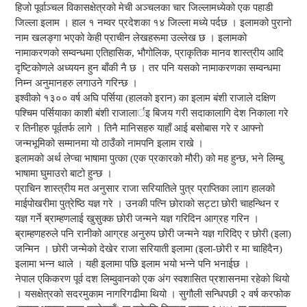
हिजो पूर्वाञ्चल विकासक्षेत्रको मेची अञ्चलका चार जिल्लामध्येको एक पहाडी
जिल्ला इलाम । हाल १ नम्वर प्रदेशका १४ जिल्ला मध्ये पर्दछ । इलामको पुरानो
नाम खलङ्गा भएको केही प्राचीन लेखहरूमा उल्लेख छ । इलामको
नामाकरणको सम्वन्धमा एतिहासिक, भौगोलिक, प्राकृतिक मानव शास्त्रीय आदि
दृष्टिकोणले अध्ययन हुन बाँकी नै छ । तर पनि यसको नामाकरणका सम्वन्धमा
निम्न अनुमानहरु लगाउने गरिन्छ ।
इश्वीको १३०० वर्ष अघि पर्सिया (हालको इरान) का इलाम बंशी राजाले दक्षिण
पश्चिम पर्सियाका काशी बंशी राजालार्इ बिजय गरी सदाकालागि देश निकाला गरे
र तिनीहरु पूर्वतर्फ लागे । तिनै मानिसहरु याहाँ आई बसोबास गरे र आफ्नो
जन्मभूमिको सम्मानमा यो ठाउँको नामपनि इलाम राखे ।
इलामको अर्थ लेप्चा भाषामा पुत्का (एक प्रकारको मौरी) को मह हुन्छ, भने लिम्बु
भाषामा घुमाउरो बाटो हुन्छ ।
प्राचिन शास्त्रीय मत अनुसार राजा सरियातिले पुत्र प्राप्तिका लाlग हालको
माईपोखरीमा पुत्रेष्ठि यज्ञ गरे । उनकी पत्नि छोराको सट्टा छोरी चाहन्थिन र
यज्ञ गर्ने ब्राम्हणलाई खुसुक्क छोरी जन्मने यज्ञ गरिदिन आग्रह गरिन ।
ब्राम्हणहरुले पनि रानीको आग्रह अनुरुप छोरी जन्मने यज्ञ गरिदिए र छोरी (इला)
जन्मिन । छोरी जन्मेको देखेर राजा सरियाती इलामा (इला-छोरी र मा चाहिदैन)
इलामा भन्न थाले । यही इलामा पछि इलाम भयो भन्ने पनि भनाईछ ।
नेपाल एकिकरण पूर्व दश लिम्वुवानको एक अंग स्वशासित प्रशासनमा रहेको थियो
। यसक्षेत्रको सदरमुकाम नागरिगढीमा थियो । सुगौली सन्धिपछी २ वर्ष करफोक