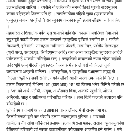
(लाप्चा भाषामा ढुकुर बस्नेठाउँ) मा वसेपछि विक्रम सम्वत १८७५ मा सदरमुकाम
इलामडाँडामा सारियो । त्यसैले यो एकीरणकै समयदेखिको पुरानो सदरमुकाम
कायम रहिरहेको जिल्ला पनि हो । नागरिगढीका पहिलो सुब्बा (प्रशासकीय
प्रमुख) जयन्त खत्रीले नै सदरमुकाम करफोक हुदै इलाम डाँडामा सारेका थिए
।
महाभारत र शिवालिक पर्वत शृङ्खलाको पूर्वदक्षिण काखमा अवस्थित नेपालको
सुदूरपूर्वी पहाडी जिल्ला इलाम वास्तवमै प्राकृतिक दृष्टिले रमणीय छ । यहाँको
चियाबारी, हरियाली, सानाठूला नदीनाला, पोखरी, मठमन्दिर, पर्वतीय शिखरहरु
(श्री अन्तु, सन्दकपूर, सिध्दिथुम्का आदि) तथा अन्य प्राकृतिक सुन्दरता आदिले
पर्यटकलाई आकर्षण गरिरहेका छन् । प्रकृतिको वरदानको रुपमा रहेको यहाँको
उर्वर भूमि एवम् पौरखी कृषकहरूको अथक मेहनतले गर्दा यो जिल्ला कृषि
उत्पादनमा अग्रणी मानिन्छ । सांस्कृतिक, र प्राकृतिक पक्षहरूमा समृद्ध यो
जिल्ला ‘’पूर्वी पहाडकी रानी”, नगदेबालीको खानी’जस्ता उपनामले चिनिन्छ ।
इलाम जिल्लालाई विभिन्न ‘अ’ (हाल आठ) ‘अ’ को जिल्ला भनेर चिनिने गरेको छ
। ‘अ’ को अर्थ अलैंची, अदुवा, अर्थोडक्स चिया, अकबरे खुर्सानी, ओलन,
अम्रिसो, आलु र आतिथ्यले परिभाषित गरिन्छ । हाल किवि फलको उत्पादन पनि
बढिरहेको छ ।
पूर्वपश्चिम राजमार्ग अन्तर्गत झापाको चारआलीबाट मेची राजमार्गमा ७८
किलोमिटरको दूरी पार गरेपछि इलाम सदरमुकाम पुगिन्छ । भारतको
दार्जिलिङसँग सीमा जोडिएको इलाममा हल्का भिराला पहाड, ससाना थुम्काथुम्कीमा
देखिएको हरियाली एवं स्वच्छ हावापानीबाट पर्यटकहरू आकर्षित हुने गर्छन् । मनै