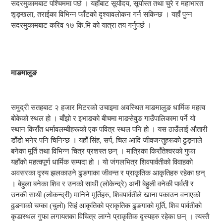
सदरमुकामबाट पश्चिममा पर्छ । यहाँबाट सूर्योदय, सूर्यास्त तथा चुरे र महाभारत
शृङ्खला, तराईका विभिन्न फाँटको दृश्यावलोकन गर्न सकिन्छ । यहाँ पुग्न
सदरमुकामबाट करिव १७ कि.मि को यात्रा तय गर्नुपर्छ ।
माङमालुङ
समुद्री सतहबाट २ हजार मिटरको उचाइमा अवस्थित माङमालुङ धार्मिक महत्व
बोकेको स्थल हो । बाँझो र इभाङको बीचमा माङसेवुङ गाउँपालिकामा पर्ने यो
स्थान किराँत धर्मावलम्बीहरूको एक पवित्र स्थल पनि हो । यस ठाउँलाई औतारी
डाँडो भनेर पनि चिनिन्छ । यहाँ सिंह, सर्प, चिल आदि जीवजन्तुहरूको ढुङ्गाले
बनेका मूर्ति तथा विभिन्न चित्र प्रशस्त छन् । मात्रिका किराँतेश्वरको गुफा
यहाँको महत्वपूर्ण धार्मिक सम्पदा हो । यो जंगलभित्र शिवपार्वतीको विवाहको
अवसरका दृस्य झलकाउने ढुङगाका जीवन्त र प्राकृतिक आकृतिहरु रहेका छन्
। बेहुला बनेका शिव र उनको साथी (लोकेन्द्रे) अनी बेहुली वनेकी पार्वती र
उनकी साथी (लोकन्द्री) मानिने मूर्तिहरु, शिवपार्वतीले खाना पकाउन वनाएको
ढुङगाको चम्का (चुलो) सिहं आकृतिको प्राकृतिक ढुङगाको मूर्ति, शिव पार्वतीको
कृडास्थल गुफा लगायतका विचित्र लाग्ने प्राकृतिक दृस्यहरु रहेका छन् । त्यस्तै