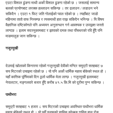
एउटा विशाल ढुंङगा माथी अर्को विशाल ढुङगा रहेको छ । जसलाई सामान्य
बलको प्रयोगबाट लरक्क हल्लाउन सकिन्छ । तर ढलाउन / लडाउन भने
सकिदैन । एउटा १ फिट जति गोलाईको प्वाल रहेको छ । त्यहाँबाट जाडो
महिनामा तातो वाफ निस्क्न्छ र त्यसमाथी हात राख्न सकिदैन भनिन्छ । यि विषय
वैज्ञानिक दष्टिकोणले पनि अध्ययन अनुसन्धान गर्न आवश्यक र उपयूक्त जस्तो
लाग्दछ । इलाम सदरमुकामबाट र झापाको दमक तथा पाँचथरको रवि हुँदै पनि
माङमालुङ जान सकिन्छ ।
गजुरमुखी
देउमाई खोलाको किनारमा रहेको गजुरमुखी देवीको मन्दिर समुद्री सतहबाट ७
सय मिटरको उचाइमा रहेको छ । यो पनि अर्को धार्मिक महत्व बोकेको स्थल हो ।
यहाँ कात्तिक पूर्णिमाको दिन ठूलो धार्मिक मेला लाग्छ । गजुरमुखी इलामबाट
नेपालटार, मङ्गलवारे बजार हुँदै करीब ४१.५ कि.मि को दूरीमा पुग्न सकिन्छ ।
पाथीभरा
समुद्री सतहबाट १ हजार ८ सय मिटरको उचाइमा अवस्थित पाथीभरा धार्मिक
महत्व बोकेको स्थल हो । यो पूर्वी इलामको साविक कोल्बुङ गाविस हाल रोङ