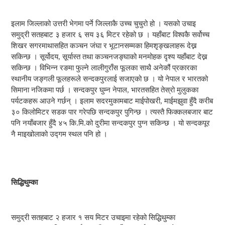
इलाम जिल्लाको उत्तरी भेगमा पर्ने जिल्लाकै उच्च चुचुरो हो । यसको उचाइ
समुद्री सतहबाट ३ हजार ६ सय ३६ मिटर रहेको छ । यहाँबाट विश्वकै सर्वोच्च
शिखर सगरमाथासहित कञ्चन जंघा र भूटानसम्मका हिमशृङ्खलाहरू देख्न
सकिन्छ । सूर्योदय, सूर्यास्त तथा कञ्चनजङ्घाको मनमोहक दृश्य यहाँबाट देख्न
सकिन्छ । विभिन्न रङमा फुल्ने लालीगुराँस फूलका साथै अनेकौं प्रकारका
स्थानीय जङ्गली फूलहरूले सन्दकपुरलाई सजाएको छ । यो नेपाल र भारतको
सिमाना नजिकमा पर्छ । सन्दकपुर घुम्न नेपाल, भारतसहित तेस्रो मुलुकका
पर्यटकहरू आउने गर्छन् । इलाम सदरमुकामबाट माईपोखरी, माईमझुवा हुँदै करीब
३० किलोमिटर सडक पार गरेपछि सन्दकपुर पुगिन्छ । त्यस्तै फिक्कलबजार बाट
पनि नयाँबजार हुँदै ४५ कि.मि.को दुरीमा सन्दकपुर पुग्न सकिन्छ । यो सन्दकपूर
नै माइखोलाको उद्गम स्थल पनि हो ।
सिद्धिथुम्का
समुद्री सतहबाट २ हजार १ सय मिटर उचाइमा रहेको सिद्धिथुम्का