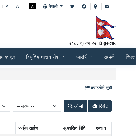
A
A+
A
नेपाली
२०८३ श्रावण २२ गते शुक्रबार
यम कानून
बिधुतिय शासन सेवा
ग्यालेरी
सम्पर्क
जिल्ल
आर्थिक वर्ष २०८१/२०८२ चौथ
क्याटगोरी सूची
खोजी
रिसेट
फाईल साईज
प्रकाशित मिति
एक्सन