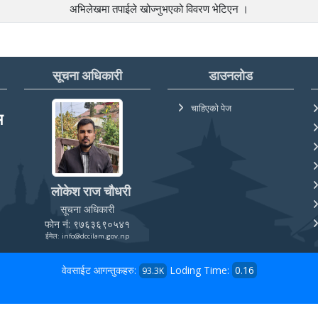
अभिलेखमा तपाईले खोज्‍नुभएको विवरण भेटिएन ।
सूचना अधिकारी
डाउनलोड
चाहिएको पेज
म
लोकेश राज चौधरी
सूचना अधिकारी
फोन नं: ९७६३६९०५४१
ईमेल: info@dccilam.gov.np
वेवसाईट आगन्तुकहरु:
Loding Time:
0.16
93.3K