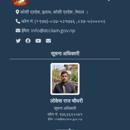
कोशी प्रदेश, इलाम, कोशी प्रदेश ,नेपाल ।
फोन नं: (+९७७)-०२७-५२१७७६ ,०२७-५२०००५२
ईमेल: info@dccilam.gov.np
सूचना अधिकारी
लोकेश राज चौधरी
सूचना अधिकारी
फोन नं: ९७६३६९०५४१
ईमेल: info@dccilam.gov.np