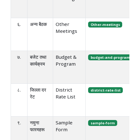
६.
अन्य बैठक
Other
Other-meetings
Meetings
७.
बजेट तथा
Budget &
budget-and-program
कार्यक्रम
Program
८.
जिल्ला दर
District
district-rate-list
रेट
Rate List
९.
नमुना
Sample
sample-form
फारमहरू
Form