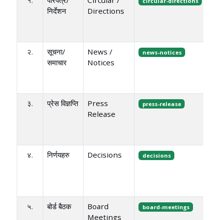
circular-directions
निर्देशन
Directions
२.
सूचना/
News /
news-notices
समाचार
Notices
३.
प्रेस विज्ञप्ति
Press
press-release
Release
४.
निर्णयहरु
Decisions
decisions
५.
बोर्ड बैठक
Board
board-meetings
Meetings