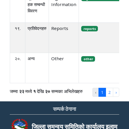
हक सम्बन्धी
Information
विवरण
१९.
प्रतिवेदनहरु
Reports
reports
२०.
अन्य
Other
other
जम्मा
२२
मध्ये
१
देखि
२०
सम्मका अभिलेखहरु
‹
1
2
›
सम्पर्क ठेगाना
जिल्ला समन्वय समितिको कार्यालय इलाम